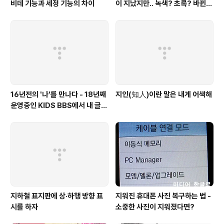
비데 기능과 세정 기능의 차이
이 지났지만.. 녹색? 초록? 바뀐
색이름 혼란 여전
16년전의 '나'를 만나다 - 18년째
지인(知人)이란 말은 내게 어색해
운영중인 KIDS BBS에서 내 글을
보니..
지하철 표지판에 상·하행 방향 표
지워진 휴대폰 사진 복구하는 법 -
시를 하자
소중한 사진이 지워졌다면?