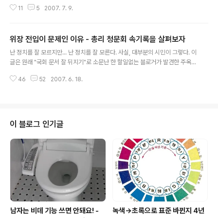
무리 대통령을 우습게 아는 한나라당이라고 해도... 국회의원 10명이 무리지어
11
5
2007. 7. 9.
서 가면, 일정에 관계없이 무조건 문을 열어야 한다? 도대체 이 "당"이 집권하
면, 어떻게 될지 정말 궁금하다. 국회의원 10명이면, 항상 문을 열어줄 한나라당
을 환영한다. 그들의 용기와 민주주의 정신에 박수를 보낸다. 이 동영상.. 꼭 보
위장 전입이 문제인 이유 - 총리 청문회 속기록을 살펴보자
시길! http://tvnews.media.daum.net/part/politicstv/200707/09/ytn
글 내용
idol/v17374742.html 세상에서 가장 무서운 법! 아, 우리나라... 앞날이 어찌
난 정치를 잘 모르지만... 난 정치를 잘 모른다. 사실, 대부분의 시민이 그렇다. 이
될지...너무 기대된다! (참고기사..
글은 원래 "국회 문서 잘 뒤지기"로 소문난 한 할일없는 블로거가 발견한 주옥같
은 장면을 공유해보고자 쓴 글이다. 모든 문서는 대한민국 국회 홈페이지에서
46
52
2007. 6. 18.
쉽게 검색할 수 있는 "세상에서 가장 정확한 공문서"인 국회 속기록(회의록)이
다. 이명박 후보의 주민등록 위장 전입 사건 먼저, 이해를 돕기 위해서... 두 개의
기사를 먼저 읽어보시길! [사설] 이명박 후보의 위장 전입 시인 2007.6.17 [조
선일보] 고위 고직후보자 위장 전입이 문제가 돼 낙마한 사례 2007.6.18 [세계
일보] 자, 이제 학습이 되었으면 옛날로 거슬러 올라가보자. (두번째 기사에서
이 블로그 인기글
참여정부로 포함되어 있는 장상총리의 경우에는 국민의 정부로 ..
남자는 비데 기능 쓰면 안돼요! -
녹색→초록으로 표준 바뀐지 4년