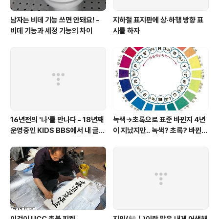
남자는 비데 기능 쓰면 안돼요! -
지하철 표지판에 상·하행 방향 표
비데 기능과 세정 기능의 차이
시를 하자
16년전의 '나'를 만나다 - 18년째
녹색→초록으로 표준 바뀐지 4년
운영중인 KIDS BBS에서 내 글을
이 지났지만.. 녹색? 초록? 바뀐
보니..
색이름 혼란 여전
이것이 UCC 촛불 피켓
지인(知人)이란 말은 내게 어색해