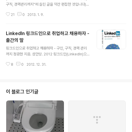
구직, 경력관리까지"에 실린 글을 약간 편집한 것입니다)
"링크드인으로 취업하고 채용하자" 구입하러 가기 http://
21
0
2013. 1. 9.
www.yes24.com/24/Goods/8206813 - 이 글은 작
년에 제가 구글 면접을 본 이야기를 정리한 것입니다. 정말
우연하게.. 링크드인에서 발견한 구인 공고 하나가, 한 달
LinkedIn 링크드인으로 취업하고 채용하자 -
넘게 제 삶을 뒤흔들었고, 무한한 자신감을 심어주었습니
다.- ① 링크드인을 기웃거리다가 구글의 채용 정보를 찾아
출간의 말
글 내용
내다!링크드인 책을 한참 집필하던 지난 2012년 5월, 평
링크드인으로 취업하고 채용하자 - 구인, 구직, 경력 관리
소 관심 있는 회사들을 팔로우한 상태에서 링크드인 예제
까지 정광현 지음. 성안당. 2012 링크드인(LinkedIn)으
를 위해서 구글의 채용 정보를 보고 있다가, 갑자기 제 경력
로 취업하고 채용하자저자정광현 지음출판사성안당 | 201
에 알맞은 채용 정보를 발견했습니다. 조언을 들어보니 아
8
0
2012. 12. 31.
2-12-19 출간카테고리경제/경영책소개링크드인은 이미
주 희미한 가..
해외에서는 널리 사용 중이지만 우리나라에서는 아... 책을
내는 작업은 어딘지 모르게 외롭고 어딘지 모르게 힘듭니
다. 늘 블로그에 글을 쓰던 지난 날에도 책을 내기 위해 컴
퓨터 앞에서 자판을 두드렸지만, 한 페이지를 못 채우고 한
이 블로그 인기글
숨을 쉬곤 했습니다. 그렇게 2010년에 두 권의 책을 냈습
니다. '트위터 무작정 따라하기 (2010. 길벗. 정광현 저)'는
당시 트위터 열풍에 힘입어 한 달이 멀다하고 쇄를 거듭했
고, 1년이 지난 2011년에는 모든 내용을 개정한 6쇄를 냈
습니다...