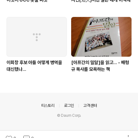
이회창 후보 아들 어떻게 병역을
[아프간의 밀알]을 읽고... - 배형
대신했나...
규 목사를 모욕하는 책
의안내
티스토리
로그인
고객센터
© Daum Corp.